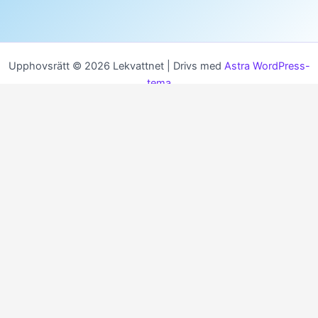
Upphovsrätt © 2026 Lekvattnet | Drivs med
Astra WordPress-
tema
MENU
HEM
KALENDER
GENOM TIDERNA
FÖRENINGAR
FÖRETAG
TURISM
KONTAKT
OM LEKVATTNET
VÄDRET
ÖVRIGT
LOGGA IN