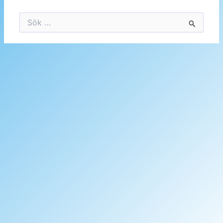
Sök
efter: