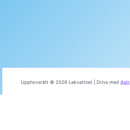
Upphovsrätt © 2026 Lekvattnet | Drivs med
Ast
MENU
Hem
Kalender
Genom tiderna