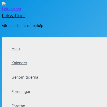
Hoppa
till
Lekvattnet
innehåll
Värmlands lilla dockskåp
Sök
Hem
Kalender
Genom tiderna
Föreningar
Företag