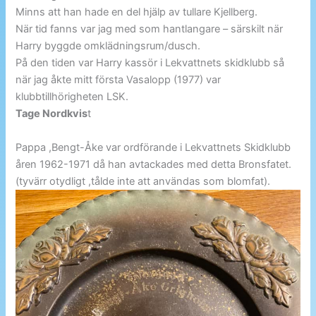
Minns att han hade en del hjälp av tullare Kjellberg.
När tid fanns var jag med som hantlangare – särskilt när
Harry byggde omklädningsrum/dusch.
På den tiden var Harry kassör i Lekvattnets skidklubb så
när jag åkte mitt första Vasalopp (1977) var
klubbtillhörigheten LSK.
Tage Nordkvis
t
Pappa ,Bengt-Åke var ordförande i Lekvattnets Skidklubb
åren 1962-1971 då han avtackades med detta Bronsfatet.
(tyvärr otydligt ,tålde inte att användas som blomfat).