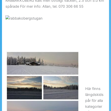
RABBAKKOBERG kallt men otroligt vackert, 2.5 och 5.0 km
spårade För mer info: Allan, tel. 070 306 66 55
Här finns
längdskids
pår för alla
kategorier