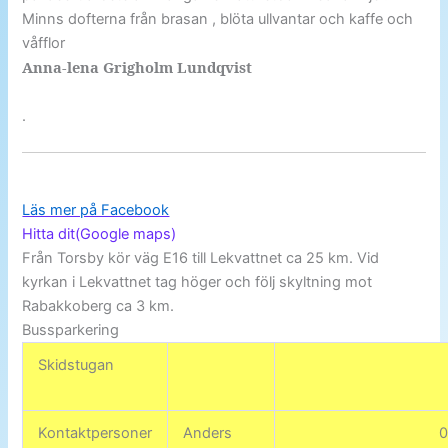
Minns dofterna från brasan , blöta ullvantar och kaffe och
våfflor
Anna-lena
Grigholm Lundqvist
.
Läs mer på Facebook
Hitta dit(Google maps)
Från Torsby kör väg E16 till Lekvattnet ca 25 km. Vid
kyrkan i Lekvattnet tag höger och följ skyltning mot
Rabakkoberg ca 3 km.
Bussparkering
Skidstugan
Kontaktpersoner
Anders
0