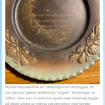
Mycket betydelsefullt att ”skidstôga kom att byggas ,för
oss alla som gillade skidåkning i ”bygda”. Serveringen av
våfflor, varm korv m bröd och godis,varje vinterhelg bygde
på ideellt arbete av många Lekvattnetbor med familjer.