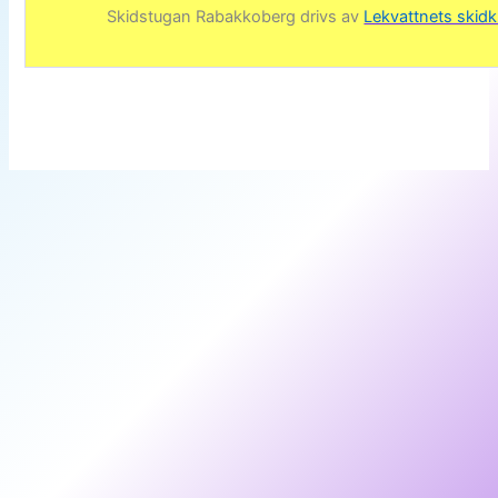
Skidstugan Rabakkoberg drivs av
Lekvattnets skid