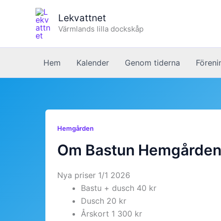
Hoppa
Lekvattnet
till
Värmlands lilla dockskåp
innehåll
Hem
Kalender
Genom tiderna
Föreni
Hemgården
Om Bastun Hemgårde
Nya priser 1/1 2026
Bastu + dusch 40 kr
Dusch 20 kr
Årskort 1 300 kr