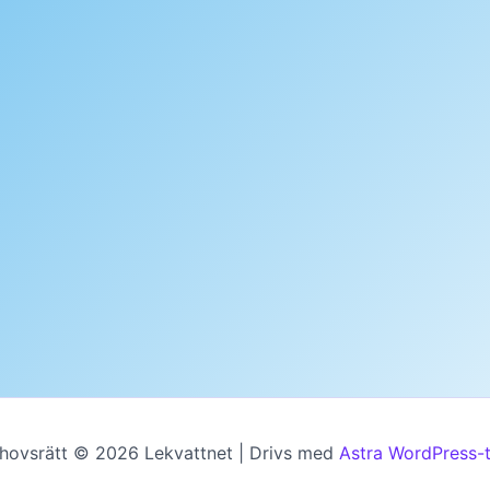
hovsrätt © 2026 Lekvattnet | Drivs med
Astra WordPress-